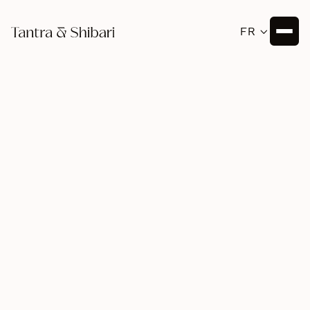
FR

Mindfulness
June 12, 2025