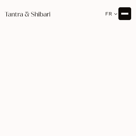
FR

Let’s stay connected.