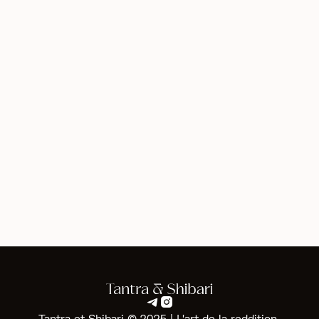
Clarification on Terminology
Terms such as “intimate exploration” or “surrender” are
used in the context of personal development and trust-
building. They do not imply any form of sexual activity.
Our sessions are designed to foster emotional safety
and personal empowerment.
Disclaimer
All services provided are strictly non-sexual. We ensure
the safety and comfort of all clients.


Tantra et Shibari © 2025 | L'art de la reddition ‍