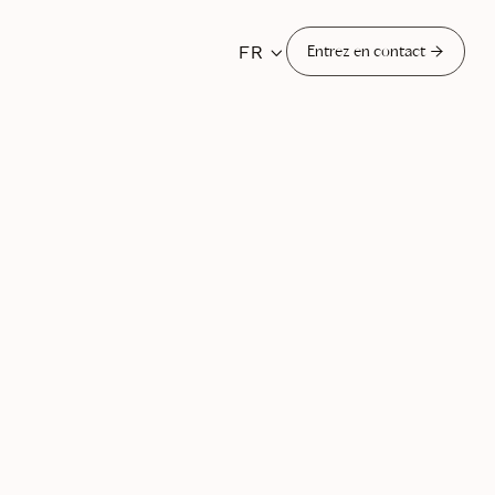
FR


Entrez en contact
 2025