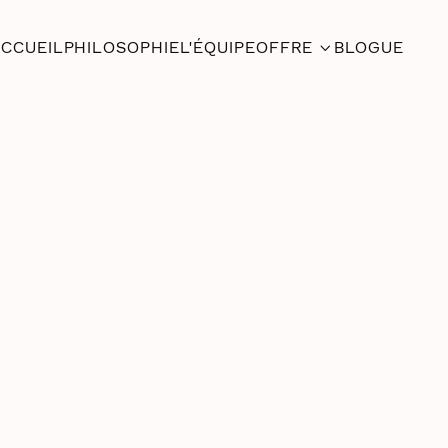
CCUEIL
PHILOSOPHIE
L'ÉQUIPE
OFFRE
BLOGUE

December 2,