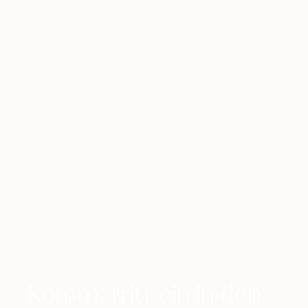
Beginne deine Reise noch heute und erlebe die
tiefgreifenden Vorteile der Meditation für dich und deine
Beziehungen.
Komm, tritt ein in den