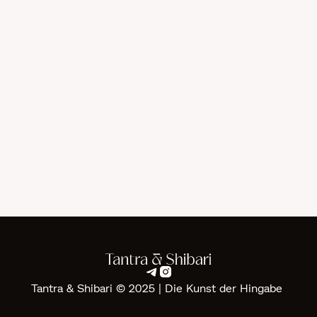
Yoni Massage in Geneva
Tantra
Jul 1, 2026


Tantra & Shibari © 2025 | Die Kunst der Hingabe ‍