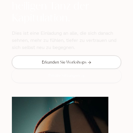
heiligen Tanz der
Kapitulation.
Dies ist eine Einladung an alle, die sich danach
sehnen, mehr zu fühlen, tiefer zu vertrauen und
sich selbst neu zu begegnen.

Erkunden Sie Workshops
Private Sitzungen
